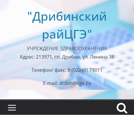
Перейти
"Дрибинский
к
содержимому
райЦГЭ"
УЧРЕЖДЕНИЕ ЗДРАВООХРАНЕНИЯ
Адрес: 213971, гп. Дрибин, ул. Ленина 38
Телефон/ факс: 8 (02248) 79011
E-mail: dribin@cge.by