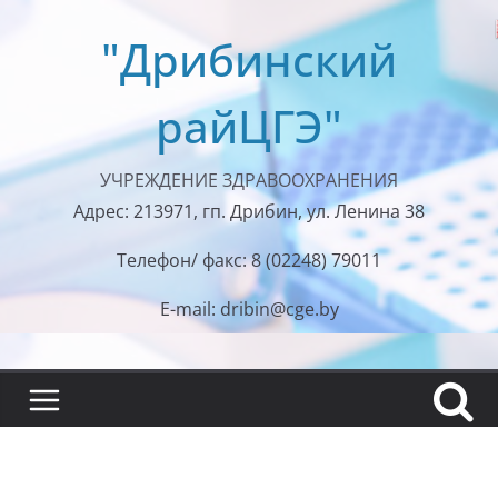
Перейти
"Дрибинский
к
содержимому
райЦГЭ"
УЧРЕЖДЕНИЕ ЗДРАВООХРАНЕНИЯ
Адрес: 213971, гп. Дрибин, ул. Ленина 38
Телефон/ факс: 8 (02248) 79011
E-mail: dribin@cge.by