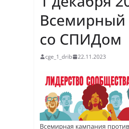
1 декабря 2
Всемирный 
со СПИДом
cge_1_drib
22.11.2023
Всемирная кампания проти