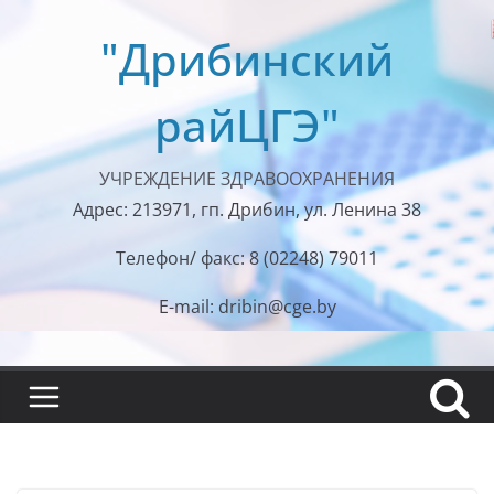
Перейти
"Дрибинский
к
содержимому
райЦГЭ"
УЧРЕЖДЕНИЕ ЗДРАВООХРАНЕНИЯ
Адрес: 213971, гп. Дрибин, ул. Ленина 38
Телефон/ факс: 8 (02248) 79011
E-mail: dribin@cge.by