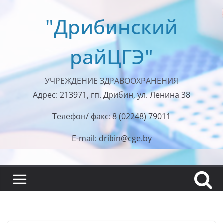
Перейти
"Дрибинский
к
содержимому
райЦГЭ"
УЧРЕЖДЕНИЕ ЗДРАВООХРАНЕНИЯ
Адрес: 213971, гп. Дрибин, ул. Ленина 38
Телефон/ факс: 8 (02248) 79011
E-mail: dribin@cge.by