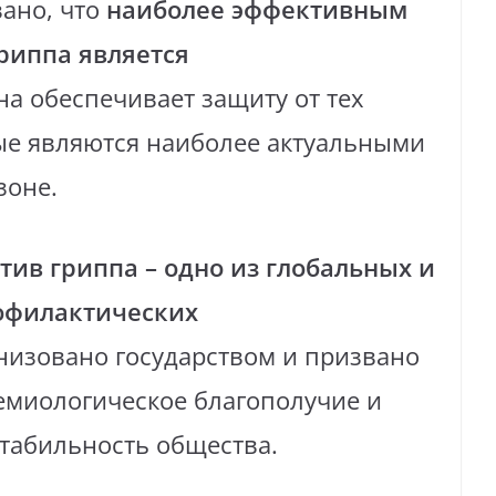
зано, что
наиболее эффективным
риппа является
а обеспечивает защиту от тех
рые являются наиболее актуальными
зоне.
ив гриппа – одно из глобальных и
офилактических
низовано государством и призвано
емиологическое благополучие и
табильность общества.