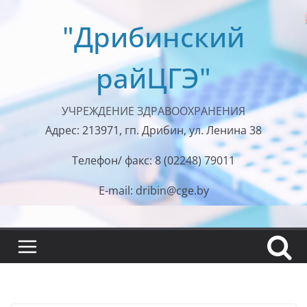
Перейти
"Дрибинский
к
содержимому
райЦГЭ"
УЧРЕЖДЕНИЕ ЗДРАВООХРАНЕНИЯ
Адрес: 213971, гп. Дрибин, ул. Ленина 38
Телефон/ факс: 8 (02248) 79011
E-mail: dribin@cge.by