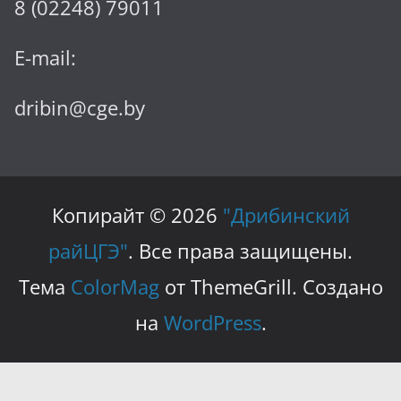
8 (02248) 79011
E-mail:
dribin@cge.by
Копирайт © 2026
"Дрибинский
райЦГЭ"
. Все права защищены.
Тема
ColorMag
от ThemeGrill. Создано
на
WordPress
.