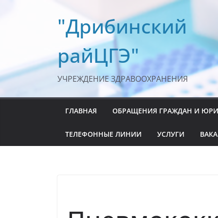
Перейти
"Дрибинский
к
содержимому
райЦГЭ"
УЧРЕЖДЕНИЕ ЗДРАВООХРАНЕНИЯ
ГЛАВНАЯ
ОБРАЩЕНИЯ ГРАЖДАН И ЮР
ТЕЛЕФОННЫЕ ЛИНИИ
УСЛУГИ
ВАК
ВАКЦИНАЦИЯ
НОВОСТИ