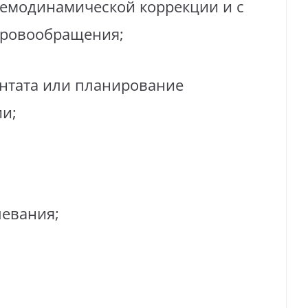
гемодинамической коррекции и с
кровообращения;
нтата или планирование
и;
левания;