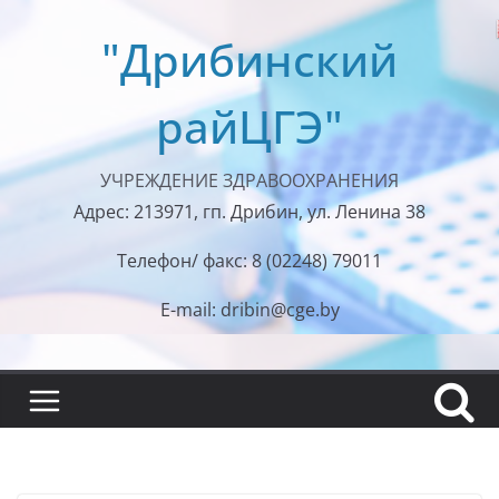
Перейти
"Дрибинский
к
содержимому
райЦГЭ"
УЧРЕЖДЕНИЕ ЗДРАВООХРАНЕНИЯ
Адрес: 213971, гп. Дрибин, ул. Ленина 38
Телефон/ факс: 8 (02248) 79011
E-mail: dribin@cge.by