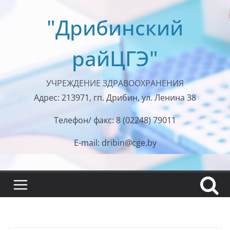
Перейти
"Дрибинский
к
содержимому
райЦГЭ"
УЧРЕЖДЕНИЕ ЗДРАВООХРАНЕНИЯ
Адрес: 213971, гп. Дрибин, ул. Ленина 38
Телефон/ факс: 8 (02248) 79011
E-mail: dribin@cge.by