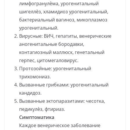
лимфогранулѐма, урогенитальный
шигеллѐз, хламидиоз урогенитальный,
бактериальный вагиноз, микоплазмоз
урогенитальный.
Вирусные: ВИЧ, гепатиты, венерические
аногенитальные бородавки,
контагиозный маллюск, генетальный
герпес, цитомегаловирус.
Протозойные: урогенитальный
трихомониаз.
Вызванные грибками: урогенитальный
кандидоз.
Вызванные эктопаразитами: чесотка,
педикулѐз, фтириаз.
Симптоматика
Каждое венерическое заболевание