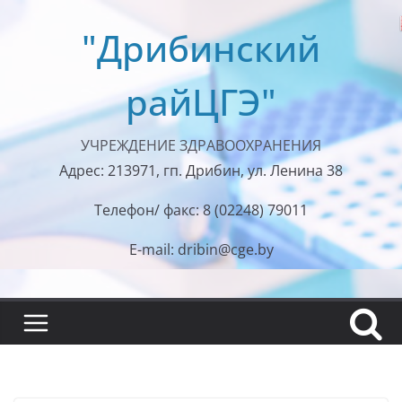
Перейти
"Дрибинский
к
содержимому
райЦГЭ"
УЧРЕЖДЕНИЕ ЗДРАВООХРАНЕНИЯ
Адрес: 213971, гп. Дрибин, ул. Ленина 38
Телефон/ факс: 8 (02248) 79011
E-mail: dribin@cge.by