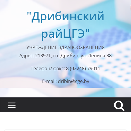
Перейти
"Дрибинский
к
содержимому
райЦГЭ"
УЧРЕЖДЕНИЕ ЗДРАВООХРАНЕНИЯ
Адрес: 213971, гп. Дрибин, ул. Ленина 38
Телефон/ факс: 8 (02248) 79011
E-mail: dribin@cge.by