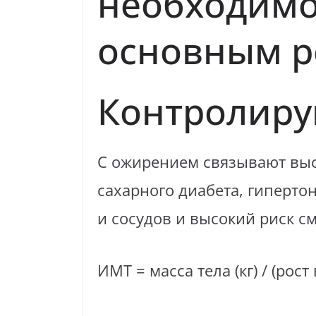
необходимо
основным р
Контролируй
С ожирением связывают высо
сахарного диабета, гиперто
и сосудов и высокий риск см
ИМТ = масса тела (кг) / (рост 