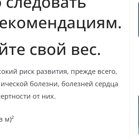
 следовать
екомендациям.
те свой вес.
кий риск развития, прежде всего,
нической болезни, болезней сердца
ертности от них.
в м)²