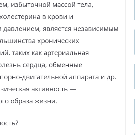
ем, избыточной массой тела,
олестерина в крови и
давлением, является независимым
ольшинства хронических
й, таких как артериальная
олезнь сердца, обменные
порно-двигательной аппарата и др.
изическая активность —
го образа жизни.
ность?