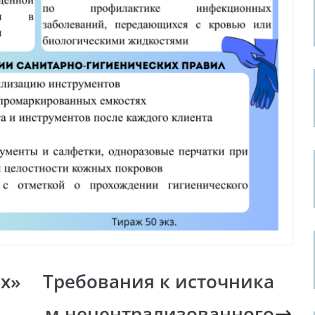
х»
Требования к источника
м нецентрализованного