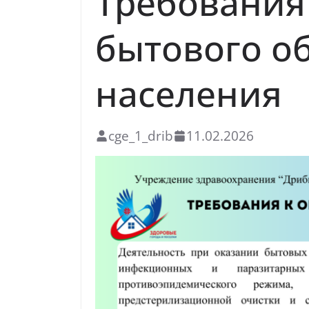
Требования
бытового о
населения
cge_1_drib
11.02.2026