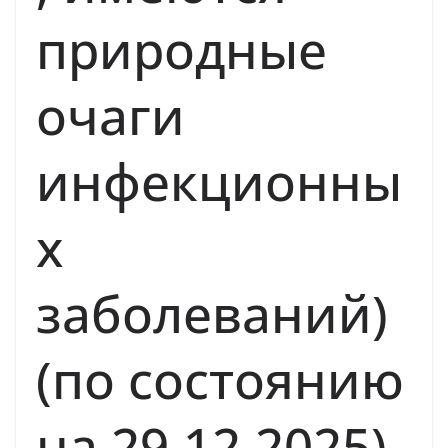
природные
очаги
инфекционны
х
заболеваний)
(по состоянию
на 29.12.2025)