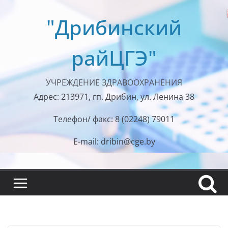
Перейти
"Дрибинский
к
содержимому
райЦГЭ"
УЧРЕЖДЕНИЕ ЗДРАВООХРАНЕНИЯ
Адрес: 213971, гп. Дрибин, ул. Ленина 38
Телефон/ факс: 8 (02248) 79011
E-mail: dribin@cge.by