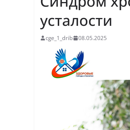
Синдром хр
усталости
cge_1_drib
08.05.2025