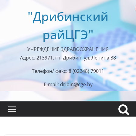
Перейти
"Дрибинский
к
содержимому
райЦГЭ"
УЧРЕЖДЕНИЕ ЗДРАВООХРАНЕНИЯ
Адрес: 213971, гп. Дрибин, ул. Ленина 38
Телефон/ факс: 8 (02248) 79011
E-mail: dribin@cge.by