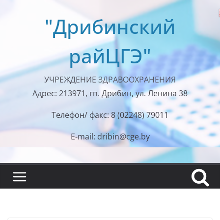
Перейти
"Дрибинский
к
содержимому
райЦГЭ"
УЧРЕЖДЕНИЕ ЗДРАВООХРАНЕНИЯ
Адрес: 213971, гп. Дрибин, ул. Ленина 38
Телефон/ факс: 8 (02248) 79011
E-mail: dribin@cge.by