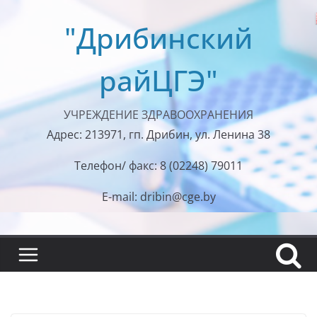
Перейти
"Дрибинский
к
содержимому
райЦГЭ"
УЧРЕЖДЕНИЕ ЗДРАВООХРАНЕНИЯ
Адрес: 213971, гп. Дрибин, ул. Ленина 38
Телефон/ факс: 8 (02248) 79011
E-mail: dribin@cge.by