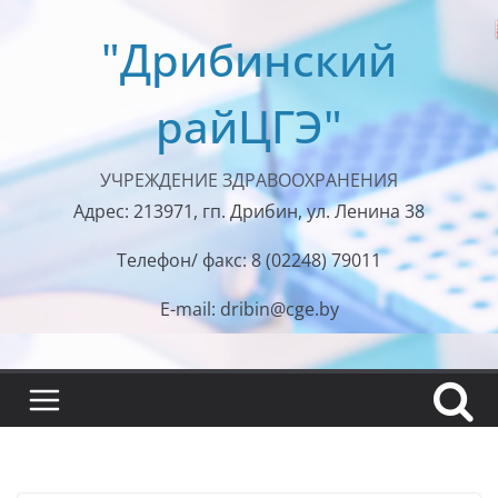
Перейти
"Дрибинский
к
содержимому
райЦГЭ"
УЧРЕЖДЕНИЕ ЗДРАВООХРАНЕНИЯ
Адрес: 213971, гп. Дрибин, ул. Ленина 38
Телефон/ факс: 8 (02248) 79011
E-mail: dribin@cge.by