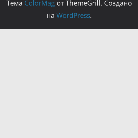
Тема
ColorMag
от ThemeGrill. Создано
на
WordPress
.