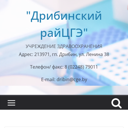
Перейти
"Дрибинский
к
содержимому
райЦГЭ"
УЧРЕЖДЕНИЕ ЗДРАВООХРАНЕНИЯ
Адрес: 213971, гп. Дрибин, ул. Ленина 38
Телефон/ факс: 8 (02248) 79011
E-mail: dribin@cge.by